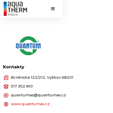
Kontakty
Brněnská 122/212, Vyškov 68201
517 302 810
quantumas@quantumas.cz
www.quantumas.cz