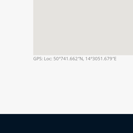
GPS: Loc: 50°741.662″N, 14°3051.679″E