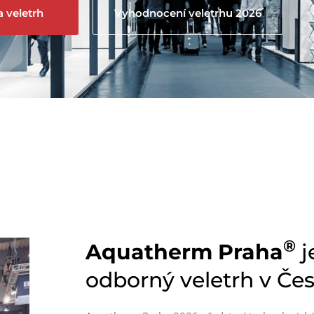
 veletrh
Vyhodnocení veletrhu 2026
®
Aquatherm
Praha
j
odborný veletrh v Čes