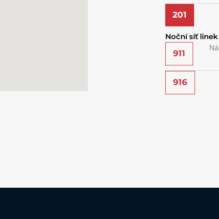
201
Noční síť linek
Ná
911
916