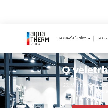
PRO NÁVŠTĚVNÍKY
PRO VY
O veletr
26. Mezinárodní odborn
regula