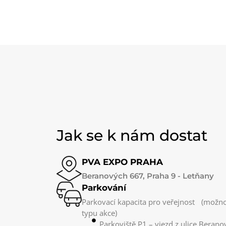
Jak se k nám dostat
PVA EXPO PRAHA
Beranových 667, Praha 9 - Letňany
Parkování
Parkovací kapacita pro veřejnost (možnos
typu akce)
Parkoviště P1 – vjezd z ulice Bera