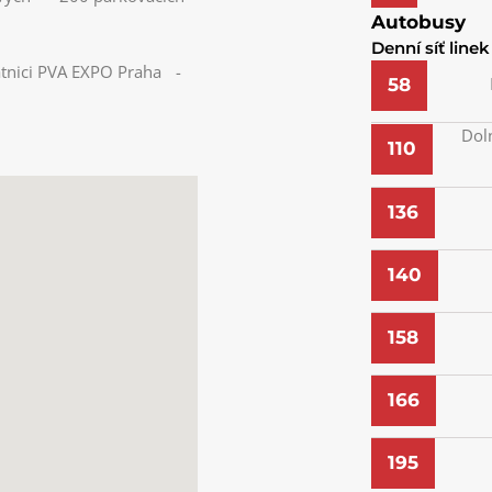
Autobusy
Denní síť linek
rátnici PVA EXPO Praha -
58
Dol
110
136
140
158
166
195