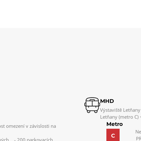
MHD
Výstaviště Letňany
Letňany (metro C) 
Metro
t omezení v závislosti na
Ne
C
PR
nových - 200 parkovacích