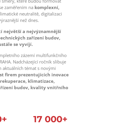
é směry, které budou formovat
 se zaměřením na
komplexní,
limatické neutralitě, digitalizaci
výraznější než dnes.
tí největší a nejvýznamnější
technických zařízení budov,
stále se vyvíjí.
kompletního zázemí multifunkčního
AHA. Nadcházející ročník slibuje
 aktuálních témat s novými
st firem prezentujících inovace
 rekuperace, klimatizace,
řízení budov, kvality vnitřního
0+
17 000+