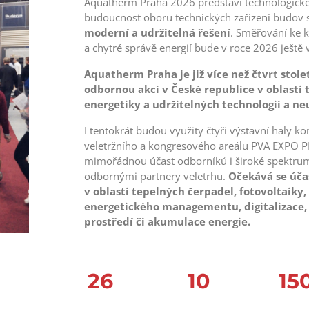
Aquatherm Praha 2026 představí technologick
budoucnost oboru technických zařízení budov
moderní a udržitelná řešení
. Směřování ke k
a chytré správě energií bude v roce 2026 ještě 
Aquatherm Praha je již více než čtvrt stole
odbornou akcí v České republice v oblasti 
energetiky a udržitelných technologií a neu
I tentokrát budou využity čtyři výstavní haly 
veletržního a kongresového areálu PVA EXPO PR
mimořádnou účast odborníků i široké spektrum
odbornými partnery veletrhu.
Očekává se úča
v oblasti tepelných čerpadel, fotovoltaiky,
energetického managementu, digitalizace, 
prostředí či akumulace energie.
26
10
15