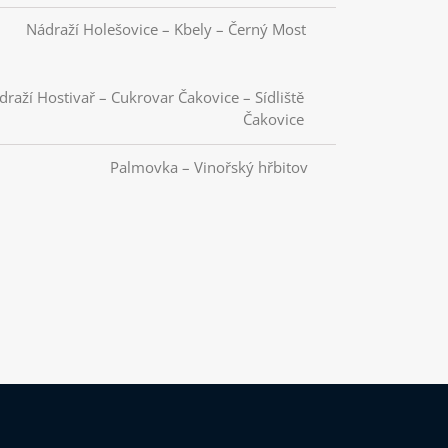
Nádraží Holešovice – Kbely – Černý Most
draží Hostivař – Cukrovar Čakovice – Sídliště
Čakovice
Palmovka – Vinořský hřbitov