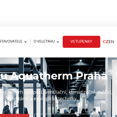
CZ
EN
STAVOVATELE
O VELETRHU
VSTUPENKY
®
hu Aquatherm Praha
ý veletrh vytápěcí, ventilační, klimatizační, měřící,
ční, sanitární a ekologické techniky.