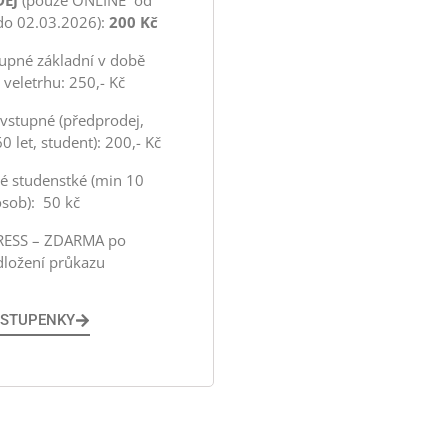
EJ
(pouze ONLINE od
do 02.03.2026):
200 Kč
upné základní v době
 veletrhu: 250,- Kč
vstupné (předprodej,
0 let, student): 200,- Kč
 studenstké (min 10
osob): 50 kč
RESS – ZDARMA po
dložení průkazu
STUPENKY