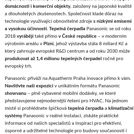
domácnosti i komerční objekty
, založený na japonské kvalitě
a dlouholetých zkušenostech. Společnost klade důraz na
technologie využívající obnovitelné zdroje
s nízkými emisemi
a vysokou účinností
.
Tepelná čerpadla
Panasonic se od roku
2018
vyrábějí
také přímo
v České republice
– v moderním
výrobním areálu v
Plzni
, jehož výstavba stála 8 miliard Kč a
který zahrnuje evropské R&D centrum a od roku 2030 může
produkovat až 1,4 milionu tepelných čerpadel
ročně pro
evropský trh.
Panasonic přiváží na Aquatherm Praha inovace přímo k vám.
Navštivte naši expozici
v unikátním formátu Panasonic
showvanu
– plně vybavené mobilní dodávky, ve které
představujeme nejmodernější řešení pro HVAC. Na jednom
místě si prohlédnete špičková
tepelná čerpadla
a
klimatizační
systémy
Panasonic v reálné instalaci, získáte praktické
informace od našich specialistů a inspiraci pro efektivní,
úsporné a udržitelné technologie pro budovy současnosti i