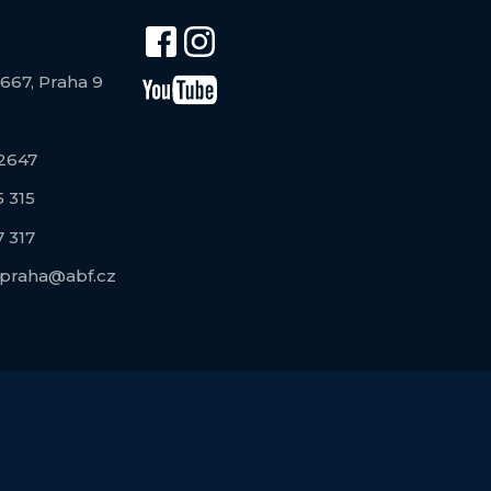
667, Praha 9
2647
 315
 317
praha@abf.cz