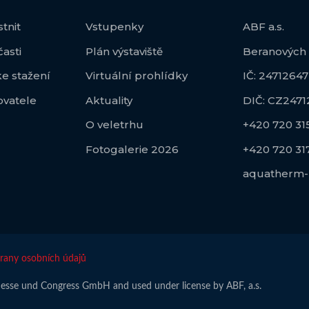
tnit
Vstupenky
ABF a.s.
časti
Plán výstaviště
Beranových 
e stažení
Virtuální prohlídky
IČ: 24712647
ovatele
Aktuality
DIČ: CZ2471
O veletrhu
+420 720 315
Fotogalerie 2026
+420 720 317
aquatherm-
rany osobních údajů
se und Congress GmbH and used under license by ABF, a.s.