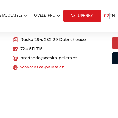
CZ
EN
STAVOVATELE
O VELETRHU
VSTUPENKY
Kontakty
Ry
Ruská 294, 252 29 Dobřichovice
724 611 316
predseda@ceska-peleta.cz
www.ceska-peleta.cz