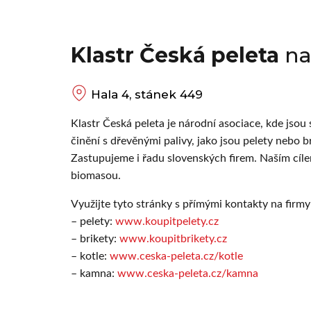
Klastr Česká peleta
na
Hala 4, stánek 449
Klastr Česká peleta je národní asociace, kde jsou s
činění s dřevěnými palivy, jako jsou pelety nebo br
Zastupujeme i řadu slovenských firem. Naším cíle
biomasou.
Využijte tyto stránky s přímými kontakty na firmy
– pelety:
www.koupitpelety.cz
– brikety:
www.koupitbrikety.cz
– kotle:
www.ceska-peleta.cz/kotle
– kamna:
www.ceska-peleta.cz/kamna