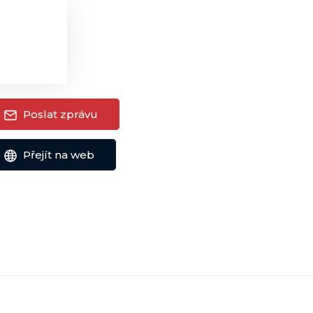
chlé akce
Poslat zprávu
Přejít na web