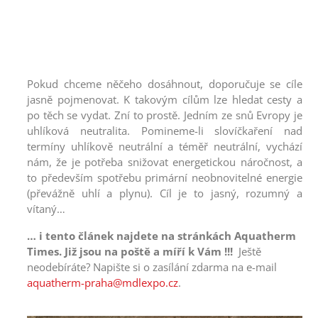
Pokud chceme něčeho dosáhnout, doporučuje se cíle
jasně pojmenovat. K takovým cílům lze hledat cesty a
po těch se vydat. Zní to prostě. Jedním ze snů Evropy je
uhlíková neutralita. Pomineme-li slovíčkaření nad
termíny uhlíkově neutrální a téměř neutrální, vychází
nám, že je potřeba snižovat energetickou náročnost, a
to především spotřebu primární neobnovitelné energie
(převážně uhlí a plynu). Cíl je to jasný, rozumný a
vítaný…
… i tento článek najdete na stránkách
Aquatherm
Times. Již jsou na poště a míří k Vám !!!
Ještě
neodebíráte? Napište si o zasílání zdarma na e-mail
aquatherm-praha@mdlexpo.cz
.