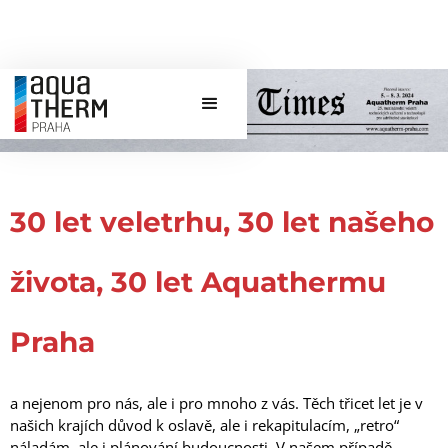
30 let veletrhu, 30 let našeho
života, 30 let Aquathermu
Praha
a nejenom pro nás, ale i pro mnoho z vás. Těch třicet let je v
našich krajích důvod k oslavě, ale i rekapitulacím, „retro“
náladám, ale i plánování budoucnosti. V našem případě