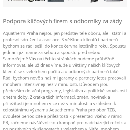
Podpora klíčových firem s odborníky za zády
Aquatherm Praha nejsou jen představitelé oboru, ale i státní a
profesní sdružení a asociace. S většinou klientů i partnerů
bychom se rádi sešli do konce června letošního roku. Spoustu
jednání již máme za sebou a spoustu před sebou.
Samozřejmě Vás na těchto stránkách budeme průběžně
informovat, ale už dnes víme, že u většiny našich klíčových
klientů se s veletrhem počítá a u odborných partnerů také.
Rádi bychom nově s našimi garanty a partnery letos pracovali
mnohem intenzivněji než v minulosti. Důvodem jsou
především dotační programy, legislativa a politické souvislosti
dnešní doby. Zkrátka těch informací, změn, novinek a
příležitostí je mnohem více než v minulosti a vzhledem k
celostátnímu významu Aquathermu Praha pro obor TZB,
dvouleté periodicitě a příležitosti k prezentaci všeho v rámci
PR, začneme návštěvnickou kampaň pro nadcházející ročník a
po pozitivních zkušenostech s veletrhem v Nitře, mnohem