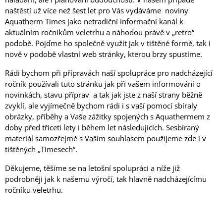
naštěstí už více než šest let pro Vás vydáváme noviny
Aquatherm Times jako netradiční informační kanál k
aktuálním ročníkům veletrhu a náhodou právě v „retro“
podobě. Pojďme ho společně využít jak v tištěné formě, tak i
nově v podobě vlastní web stránky, kterou brzy spustíme.
Rádi bychom při přípravách naší spolupráce pro nadcházející
ročník používali tuto stránku jak při vašem informování o
novinkách, stavu příprav a tak jak jste z naší strany běžně
zvyklí, ale vyjímečně bychom rádi i s vaší pomocí sbíraly
obrázky, příběhy a Vaše zážitky spojených s Aquathermem z
doby před třiceti lety i během let následujících. Sesbíraný
materiál samozřejmě s Vaším souhlasem použijeme zde i v
tištěných „Timesech“.
Děkujeme, těšíme se na letošní spolupráci a níže již
podrobněji jak k našemu výročí, tak hlavně nadcházejícímu
ročníku veletrhu.