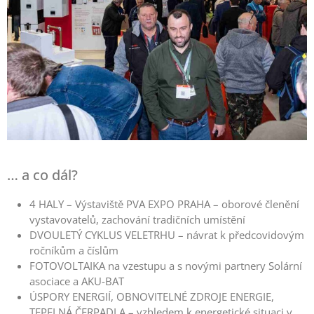
… a co dál?
4 HALY – Výstaviště PVA EXPO PRAHA – oborové členění
vystavovatelů, zachování tradičních umístění
DVOULETÝ CYKLUS VELETRHU – návrat k předcovidovým
ročníkům a číslům
FOTOVOLTAIKA na vzestupu a s novými partnery Solární
asociace a AKU-BAT
ÚSPORY ENERGIÍ, OBNOVITELNÉ ZDROJE ENERGIE,
TEPELNÁ ČERPADLA – vzhledem k energetické situaci v