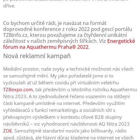
dříve.
Co bychom určitě rádi, je navázat na formát
doprovodné konference z roku 2022 pod gescí portálu
TZBinfo.cz, kterou považujeme za čtyřdenní unikátní
záležitost v našich zeměpisných šířkách. Viz
Energetické
fórum na Aquathermu Praha® 2022
.
Nová reklamní kampaň
Mediální prostor, naše zvyky a technické možnosti nás všech
se samozřejmě mění. My jako pořadatelé jsme si to
vyzkoušeli ať už během covidu při virtuálním veletrhu
TZBexpo.com
, tak především u letošního ročníku Aquathermu
Nitra 2023. A to zjednodušeně řečeno vsazením na stěžejní
části kampaně umístěné na internet. Především využitím
vyhledávačů s funkcí remarketingu a sociálních sítí s
překvapivým výsledkem v kontextu cílové B2B skupiny
návštěvníků – viz vyhodnocení návštěvnosti AQ Nitra 2023
ZDE
. Samozřejmě standartní nosiče jako billboardy, rádio
apod. zůstává, ale hlavní důraz klademe na internet ve všech