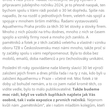
přípravami jubilejního ročníku 2024, je to přesně naopak, ten
bychom spolu s Vámi rádi poslali o 30 let dopředu. Spíše nás
napadlo, že na rozdíl o jednotlivých firem, veletrh nás spojil a
spojuje v mnohem širším měřítku. Řadami vystavovatelů
Aquathermu Praha prošlo za těch 30 let stovky a stovky firem.
Mnoho z nich působí na trhu dodnes, mnoho z nich se časem
spojilo a vznikly firmy nové a mnoho jich zaniklo. A
pamětníků a fotek je z těch začátků veletrhu a vlastně i vzniku
oboru TZB v Československu mezi námi mnoho, takže proč si
ty začátky spolu s vámi nepřipomenout. Byla to doba bez
mobilů, emailů, doba nadšenců a pro čechoslováky unikátní.
Poslední tři roky zpovídáme naše klienty slavící 30 let výročí
založení jejich firem a dnes přišla řada i na ty z nás, kdo byli u
založení Aquathermu v Praze – včetně mě. Moc fotek z té
doby už bohužel nemám, a to co jsem našel kromě těch, co
vidíte vedle, bylo to málo publikovatelné.
Takže budeme
moc rádi, když ve vašich šuplíkách najdete jak Vás
osobně, tak i vaše expozice z prvních ročníků
. Nejenom
kvůli nám „pamětníkům“, ale i našim mladším kolegům, kteří