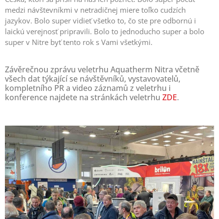
medzi návštevníkmi v netradičnej miere toľko cudzích
jazykov. Bolo super vidieť všetko to, čo ste pre odbornú i
laickú verejnosť pripravili. Bolo to jednoducho super a bolo
super v Nitre byť tento rok s Vami všetkými.
Závěrečnou zprávu veletrhu Aquatherm Nitra včetně
všech dat týkající se návštěvníků, vystavovatelů,
kompletního PR a video záznamů z veletrhu i
konference najdete na stránkách veletrhu
ZDE
.