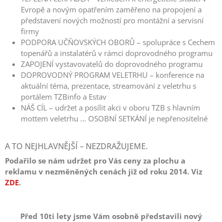
Evropě a novým opatřením zaměřeno na propojení a
představení nových možností pro montážní a servisní
firmy
PODPORA UČŇOVSKÝCH OBORŮ – spolupráce s Cechem
topenářů a instalatérů v rámci doprovodného programu
ZAPOJENÍ vystavovatelů do doprovodného programu
DOPROVODNÝ PROGRAM VELETRHU – konference na
aktuální téma, prezentace, streamování z veletrhu s
portálem TZBinfo a Estav
NÁŠ CÍL – udržet a posílit akci v oboru TZB s hlavním
mottem veletrhu … OSOBNÍ SETKÁNÍ je nepřenositelné
A TO NEJHLAVNĚJŠÍ – NEZDRAŽUJEME.
Podařilo se nám udržet pro Vás ceny za plochu a
reklamu v nezměněných cenách již od roku 2014. Viz
ZDE
.
Před 10ti lety jsme Vám osobně představili nový