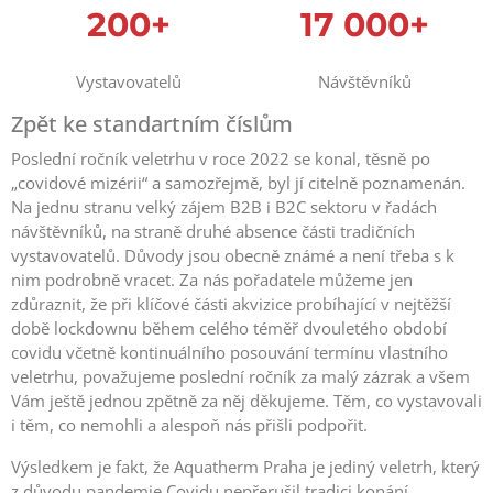
200+
17 000+
Vystavovatelů
Návštěvníků
Zpět ke standartním číslům
Poslední ročník veletrhu v roce 2022 se konal, těsně po
„covidové mizérii“ a samozřejmě, byl jí citelně poznamenán.
Na jednu stranu velký zájem B2B i B2C sektoru v řadách
návštěvníků, na straně druhé absence části tradičních
vystavovatelů. Důvody jsou obecně známé a není třeba s k
nim podrobně vracet. Za nás pořadatele můžeme jen
zdůraznit, že při klíčové části akvizice probíhající v nejtěžší
době lockdownu během celého téměř dvouletého období
covidu včetně kontinuálního posouvání termínu vlastního
veletrhu, považujeme poslední ročník za malý zázrak a všem
Vám ještě jednou zpětně za něj děkujeme. Těm, co vystavovali
i těm, co nemohli a alespoň nás přišli podpořit.
Výsledkem je fakt, že Aquatherm Praha je jediný veletrh, který
z důvodu pandemie Covidu nepřerušil tradici konání