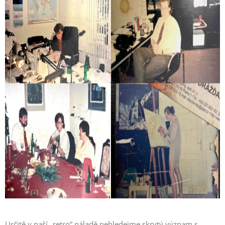
Určitě v naší „retro“ náladě nehledejme skrytý význam s