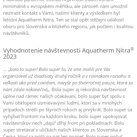
minimálně v evropském měřítku, ale zároveň nám umožnil
neztratit kontakt s Vámi, našimi klienty a výsledkem byl
letošní Aquatherm Nitra. Ten se stal opět stěžejní událostí
oboru pro Slovensko a blízkého regionu, jak počtem i kvalitou
návštěvníků.
®
Vyhodnotenie návštevnosti Aquatherm Nitra
2023
… „
bolo to super! Bolo super to, že sme mohli pre Vás
organizovať už dvadsiaty druhý ročník a v rovnakom rozsahu a
veľkosti ako pred covidom, navyše po štvorročnej pauze, ktorá sa
nám zdala nekonečná
„. Bola super aj rekordná návštevnosť
úplne nad rámec našich očakávaní, bolo super byť spolu s
Vami obklopení usmievavými ľuďmi, ktorí sa v mnohých
prípadoch stretli po štyroch rokoch aj prvýkrát. Bolo super sa
vyhýbať frontom na každom kroku, bolo super upokojovať
návštevníkov nech „dajú“ dlhý front pri pokladniach. Bolo
super stretávať v uličkách našich klientov zo Slovenska a
Česka, ktorí sa prišli na nás len pozrieť. Bolo super počuť